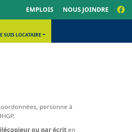
EMPLOIS
NOUS JOINDRE
JE SUIS LOCATAIRE
, coordonnées, personne à
OMHGP.
élécopieur ou par écrit
en