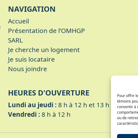
NAVIGATION
Accueil
Présentation de l’OMHGP
SARL
Je cherche un logement
Je suis locataire
Nous joindre
HEURES D'OUVERTURE
Pour offrir 
témoins pour
Lundi au jeudi :
8 h à 12 h et 13 h à 16 h
consentir à 
comportement
Vendredi :
8 h à 12 h
ou de retire
caractéristi