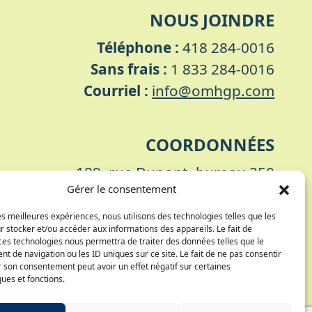
NOUS JOINDRE
Téléphone :
418 284-0016
Sans frais :
1 833 284-0016
Courriel :
info@omhgp.com
COORDONNÉES
189, rue Dupont, bureau 250
Gérer le consentement
Pont-Rouge (Québec)
G3H 1N4
les meilleures expériences, nous utilisons des technologies telles que les
 stocker et/ou accéder aux informations des appareils. Le fait de
ces technologies nous permettra de traiter des données telles que le
 de navigation ou les ID uniques sur ce site. Le fait de ne pas consentir
r son consentement peut avoir un effet négatif sur certaines
ques et fonctions.